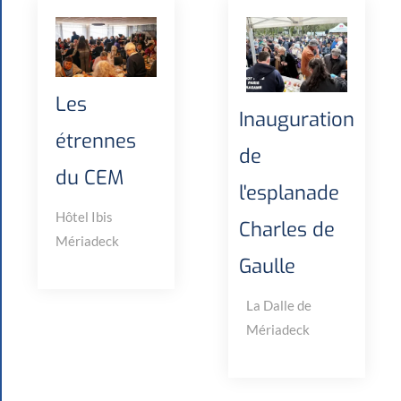
Les
Inauguration
étrennes
de
du CEM
l'esplanade
Hôtel Ibis
Charles de
Mériadeck
Gaulle
La Dalle de
Mériadeck