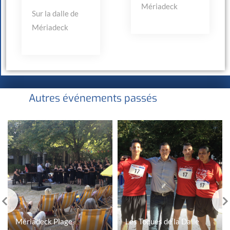
Mériadeck
Sur la dalle de
Mériadeck
Autres événements passés
Mériadeck Plage
Les Toqués de la Dalle